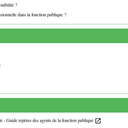
nibilité ?
sionnelle dans la fonction publique ?
e
le - Guide repères des agents de la fonction publique
open_in_new