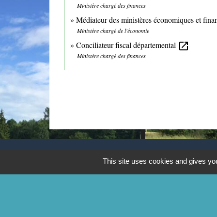
Ministère chargé des finances
Médiateur des ministères économiques et fina
Ministère chargé de l'économie
Conciliateur fiscal départemental
open_in_new
Ministère chargé des finances
This site uses cookies and gives you
CONTACTS
Commune de Mittainville
5 rue de la Mairie