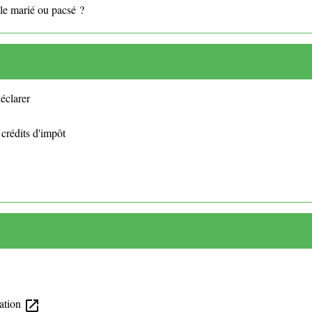
ple marié ou pacsé ?
déclarer
 crédits d'impôt
mation
open_in_new