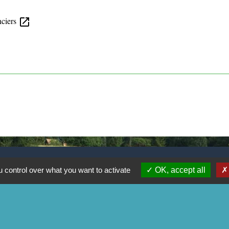
nciers
open_in_new
 control over what you want to activate
OK, accept all