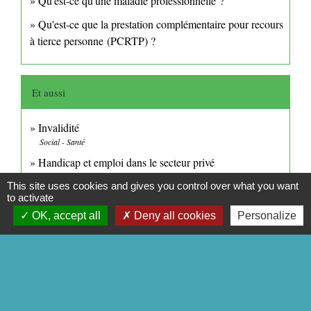
Qu'est-ce qu'une maladie professionnelle ?
Qu'est-ce que la prestation complémentaire pour recours
à tierce personne (PCRTP) ?
Et aussi
Invalidité
Social - Santé
Handicap et emploi dans le secteur privé
Travail - Formation
This site uses cookies and gives you control over what you want
Rentes et capitaux versés en cas de décès
to activate
Famille - Scolarité
OK, accept all
Deny all cookies
Personalize
Pour en savoir plus
Démarches de l'employeur en cas d'arrêt de travail
open_in_new
Caisse nationale d'assurance maladie (Cnam)