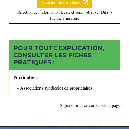
Accéder au formulaire
open_in_new
Direction de l'information légale et administrative (Dila) -
Première ministre
POUR TOUTE EXPLICATION,
CONSULTER LES FICHES
PRATIQUES :
Particuliers
Associations syndicales de propriétaires
Signaler une erreur sur cette page