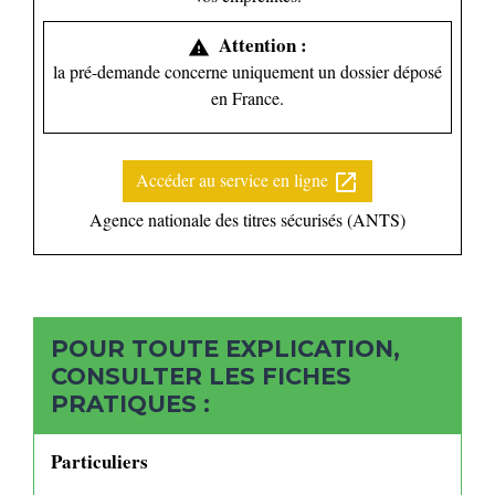
Attention :
warning
la pré-demande concerne uniquement un dossier déposé
en France.
Accéder au service en ligne
open_in_new
Agence nationale des titres sécurisés (ANTS)
POUR TOUTE EXPLICATION,
CONSULTER LES FICHES
PRATIQUES :
Particuliers