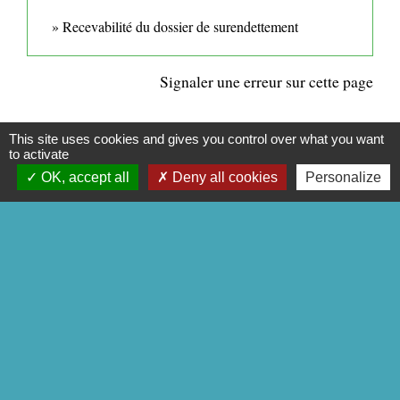
Recevabilité du dossier de surendettement
Signaler une erreur sur cette page
This site uses cookies and gives you control over what you want
to activate
OK, accept all
Deny all cookies
Personalize
CONTACTS
Commune de Mittainville
5 rue de la Mairie
78125 Mittainville - FRANCE
+33 1 34 85 01 62
Contact par formulaire
Mentions légales
-
Politique de confidentialité
-