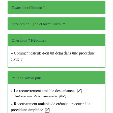
Textes de référence
Services en ligne et formulaires
Questions ? Réponses !
Comment calcule-t-on un délai dans une procédure
civile ?
Pour en savoir plus
Le recouvrement amiable des créances
open_in_new
Institut national de la consommation (INC)
Recouvrement amiable de créance : recourir à la
procédure simplifiée
open_in_new