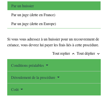
Par un huissier
Par un juge (dette en France)
Par un juge (dette en Europe)
Si vous vous adressez à un huissier pour un recouvrement de
créance, vous devrez lui payer les frais liés à cette procédure.
Tout replier
Tout déplier
keyboard_arrow_up
keyboard_arrow_down
Conditions préalables
Déroulement de la procédure
Coût