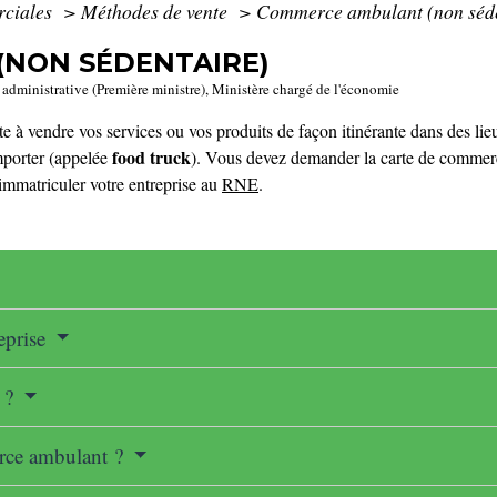
rciales
>
Méthodes de vente
>
Commerce ambulant (non séde
NON SÉDENTAIRE)
et administrative (Première ministre), Ministère chargé de l'économie
à vendre vos services ou vos produits de façon itinérante dans des lieux 
food truck
mporter (appelée
). Vous devez demander la carte de commerç
immatriculer votre entreprise au
RNE
.
reprise
e ?
erce ambulant ?