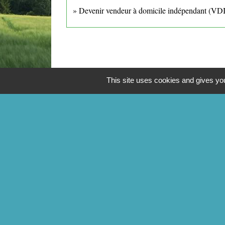
Devenir vendeur à domicile indépendant (VDI
This site uses cookies and gives you
CONTACTS
Commune de Mittainville
5 rue de la Mairie
78125 Mittainville - FRANCE
+33 1 34 85 01 62
Contact par formulaire