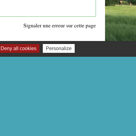
Signaler une erreur sur cette page
Deny all cookies
Personalize