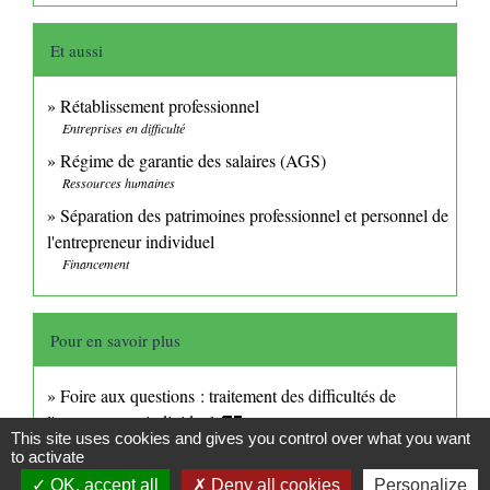
Et aussi
Rétablissement professionnel
Entreprises en difficulté
Régime de garantie des salaires (AGS)
Ressources humaines
Séparation des patrimoines professionnel et personnel de
l'entrepreneur individuel
Financement
Pour en savoir plus
Foire aux questions : traitement des difficultés de
l'entrepreneur individuel
open_in_new
This site uses cookies and gives you control over what you want
Ministère chargé de l'économie
to activate
Modèle d'acte de renonciation à la protection du
OK, accept all
Deny all cookies
Personalize