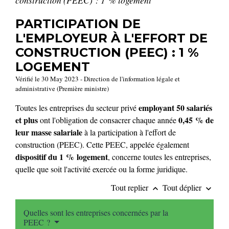
construction (PEEC) : 1 % logement
PARTICIPATION DE
L'EMPLOYEUR À L'EFFORT DE
CONSTRUCTION (PEEC) : 1 %
LOGEMENT
Vérifié le 30 May 2023 - Direction de l'information légale et
administrative (Première ministre)
employant 50 salariés
Toutes les entreprises du secteur privé
et plus
0,45 %
de
ont l'obligation de consacrer chaque année
leur masse salariale
à la participation à l'effort de
construction (PEEC). Cette PEEC, appelée également
dispositif du
1 %
logement
, concerne toutes les entreprises,
quelle que soit l'activité exercée ou la forme juridique.
Tout replier
Tout déplier
keyboard_arrow_up
keyboard_arrow_down
Quelles sont les entreprises concernées par la
PEEC ?