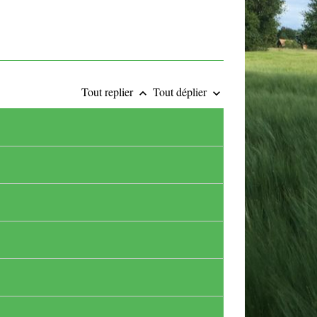
Tout replier
Tout déplier
keyboard_arrow_up
keyboard_arrow_down