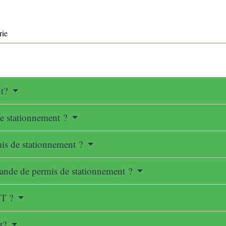
rie
nt?
e stationnement ?
mis de stationnement ?
emande de permis de stationnement ?
AOT ?
it?