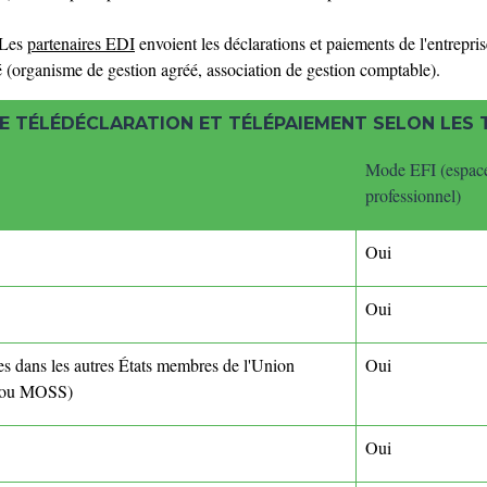
 Les
partenaires EDI
envoient les déclarations et paiements de l'entreprise
sé (organisme de gestion agréé, association de gestion comptable).
E TÉLÉDÉCLARATION ET TÉLÉPAIEMENT SELON LES 
Mode EFI (espac
professionnel)
Oui
Oui
es dans les autres États membres de l'Union
Oui
ou MOSS)
Oui