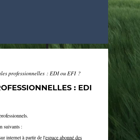
ales professionnelles : EDI ou EFI ?
FESSIONNELLES : EDI
professionnels.
n suivants :
r internet à partir de l'
espace abonné des