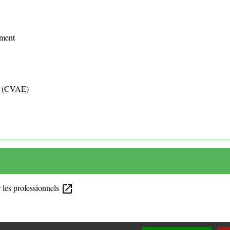
ement
es (CVAE)
r les professionnels
open_in_new