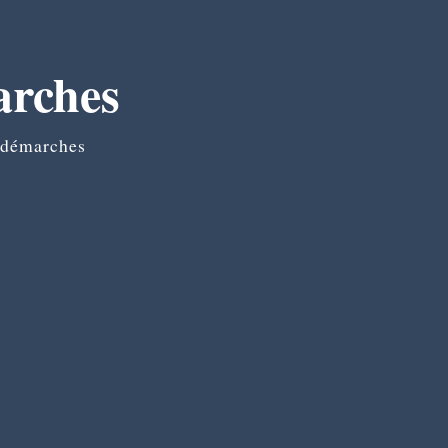
arches
 démarches