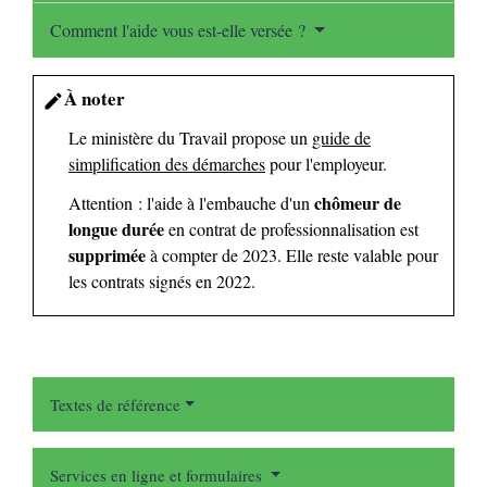
Comment l'aide vous est-elle versée ?
À noter
edit
Le ministère du Travail propose un
guide de
simplification des démarches
pour l'employeur.
chômeur de
Attention : l'aide à l'embauche d'un
longue durée
en contrat de professionnalisation est
supprimée
à compter de 2023. Elle reste valable pour
les contrats signés en 2022.
Textes de référence
Services en ligne et formulaires