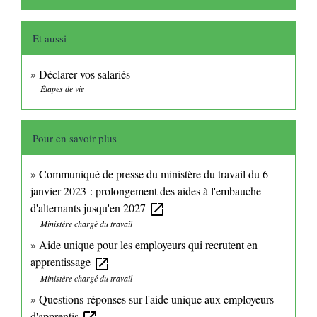
Et aussi
Déclarer vos salariés
Étapes de vie
Pour en savoir plus
Communiqué de presse du ministère du travail du 6
janvier 2023 : prolongement des aides à l'embauche
d'alternants jusqu'en 2027
open_in_new
Ministère chargé du travail
Aide unique pour les employeurs qui recrutent en
apprentissage
open_in_new
Ministère chargé du travail
Questions-réponses sur l'aide unique aux employeurs
d'apprentis