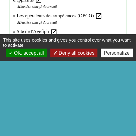
open_in_new
Ministère chargé du travail
Les opérateurs de compétences (OPCO)
open_in_new
Ministère chargé du travail
Site de l'Agefiph
open_in_new
Association de gestion du fonds pour l'insertion professionnelle des
This site uses cookies and gives you control over what you want
personnes handicapées (Agefiph)
to activate
Foire aux question sur le plan de relance Alternance
open_in_new
OK, accept all
Deny all cookies
Personalize
Ministère chargé du travail
Guide employeur : vos aides pour l'embauche en
alternance
open_in_new
Ministère chargé du travail
Signaler une erreur sur cette page