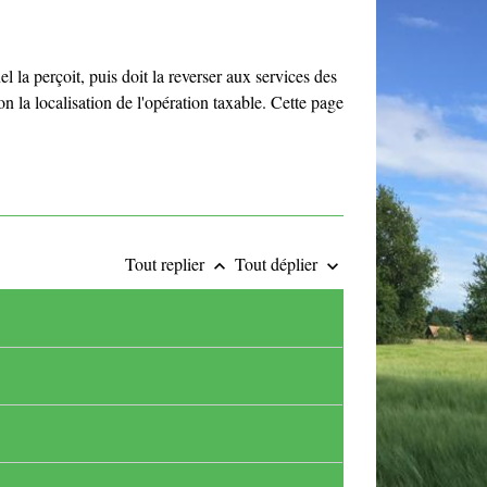
l la perçoit, puis doit la reverser aux services des
n la localisation de l'opération taxable. Cette page
Tout replier
Tout déplier
keyboard_arrow_up
keyboard_arrow_down