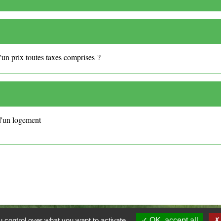
'un prix toutes taxes comprises ?
d'un logement
 control over what you want to activate
OK, accept all