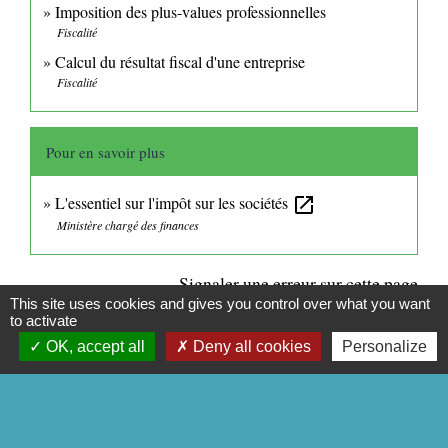
Imposition des plus-values professionnelles
Fiscalité
Calcul du résultat fiscal d'une entreprise
Fiscalité
Pour en savoir plus
L'essentiel sur l'impôt sur les sociétés
open_in_new
Ministère chargé des finances
Signaler une erreur sur cette page
This site uses cookies and gives you control over what you want
to activate
OK, accept all
Deny all cookies
Personalize
CONTACTS
Commune de Mittainville