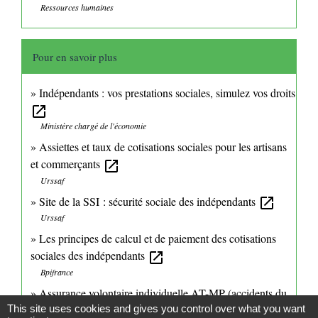
Ressources humaines
Pour en savoir plus
Indépendants : vos prestations sociales, simulez vos droits
open_in_new
Ministère chargé de l'économie
Assiettes et taux de cotisations sociales pour les artisans
et commerçants
open_in_new
Urssaf
Site de la SSI : sécurité sociale des indépendants
open_in_new
Urssaf
Les principes de calcul et de paiement des cotisations
sociales des indépendants
open_in_new
Bpifrance
Assurance volontaire individuelle AT-MP (accidents du
travail et maladie pro)
This site uses cookies and gives you control over what you want
open_in_new