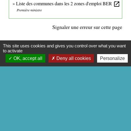
Liste des communes dans les 2 zones d'emploi BER
open_in_new
Première ministre
Signaler une erreur sur cette page
This site uses cookies and gives you control over what you want
to activate
OK, accept all
Deny all cookies
Personalize
CONTACTS
Commune de Mittainville
5 rue de la Mairie
78125 Mittainville - FRANCE
+33 1 34 85 01 62
Contact par formulaire
Mentions légales
-
Politique de confidentialité
-