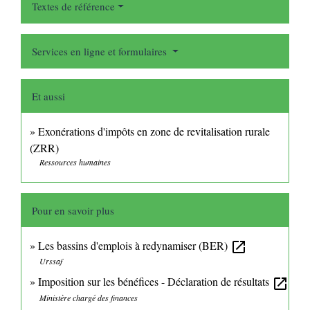
Textes de référence
Services en ligne et formulaires
Et aussi
Exonérations d'impôts en zone de revitalisation rurale
(ZRR)
Ressources humaines
Pour en savoir plus
Les bassins d'emplois à redynamiser (BER)
open_in_new
Urssaf
Imposition sur les bénéfices - Déclaration de résultats
open_in_new
Ministère chargé des finances