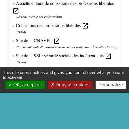
Assiette et taux de cotisations des professions libérales
open_in_new
Sécurité sociale des indépendants
Cotisations des professions libérales
open_in_new
Urssaf
Site de la CNAVPL
open_in_new
Caisse nationale d'assurance vieillesse des professions libérales (Cnavpl)
Site de la SSI : sécurité sociale des indépendants
open_in_new
Urssaf
Les principes de calcul et de paiement des cotisations
This site uses cookies and gives you control over what you want
sociales des indépendants
open_in_new
to activate
Bpifrance
OK, accept all
Deny all cookies
Personalize
Signaler une erreur sur cette page