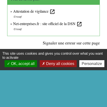
Attestation de vigilance
open_in_new
Urssaf
Net-entreprises.fr : site officiel de la DSN
open_in_new
Urssaf
Signaler une erreur sur cette page
This site uses cookies and gives you control over what you want
to activate
OK, accept all
Deny all cookies
Personalize
CONTACTS
Commune de Mittainville
5 rue de la Mairie
78125 Mittainville - FRANCE
+33 1 34 85 01 62
Contact par formulaire