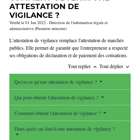
ATTESTATION DE
VIGILANCE ?
Vérifié le 01 Jan 2022 - Direction de l'information légale et
administrative (Première ministre)
L'attestation de vigilance remplace l'attestation de marchés
publics. Elle permet de garantir que l'entrepreneur a respecté
ses obligations de déclaration et de paiement des cotisations.
Tout replier
Tout déplier
keyboard_arrow_up
keyboard_arrow_down
Qu'est-ce qu'une attestation de vigilance ?
Qui peut obtenir l'attestation de vigilance ?
Comment obtenir l'attestation de vigilance ?
Dans quels cas faut-il une attestation de vigilance ?