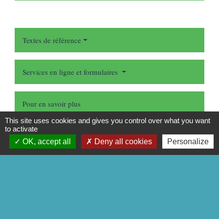
Textes de référence
Services en ligne et formulaires
Pour en savoir plus
This site uses cookies and gives you control over what you want
Norme AFNOR XP X50-123 - Juillet 2020 (payant)
open_in_new
to activate
Association française de normalisation (Afnor)
OK, accept all
Deny all cookies
Personalize
Signaler une erreur sur cette page