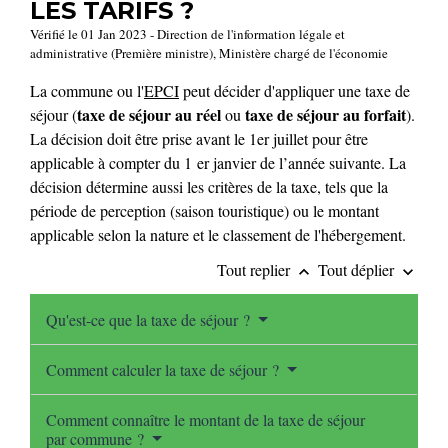
LES TARIFS ?
Vérifié le 01 Jan 2023 - Direction de l'information légale et
administrative (Première ministre), Ministère chargé de l'économie
La commune ou l'
EPCI
peut décider d'appliquer une taxe de
taxe de séjour au réel
taxe de séjour au forfait
séjour (
ou
).
La décision doit être prise avant le 1
er
juillet pour être
applicable à compter du 1
er
janvier de l’année suivante. La
décision détermine aussi les critères de la taxe, tels que la
période de perception (saison touristique) ou le montant
applicable selon la nature et le classement de l'hébergement.
Tout replier
Tout déplier
keyboard_arrow_up
keyboard_arrow_down
Qu'est-ce que la taxe de séjour ?
Comment calculer la taxe de séjour ?
Comment connaître le montant de la taxe de séjour
par commune ?