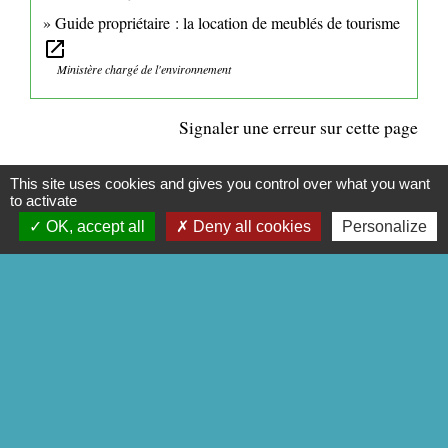
Guide propriétaire : la location de meublés de tourisme
open_in_new
Ministère chargé de l'environnement
Signaler une erreur sur cette page
This site uses cookies and gives you control over what you want
to activate
OK, accept all
Deny all cookies
Personalize
CONTACTS
Commune de Mittainville
5 rue de la Mairie
78125 Mittainville - FRANCE
+33 1 34 85 01 62
Contact par formulaire