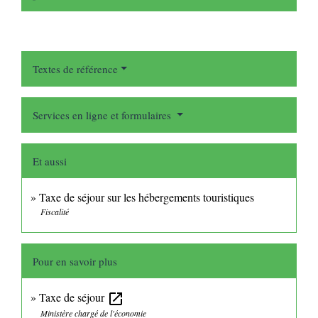
Textes de référence
Services en ligne et formulaires
Et aussi
Taxe de séjour sur les hébergements touristiques
Fiscalité
Pour en savoir plus
Taxe de séjour
open_in_new
Ministère chargé de l'économie