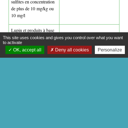
sulfites en concentration
de plus de 10 mg/kg ou
10 mg/l
Lupin et produits à base
de lupin
This site uses cookies and gives you control over what you want
to activate
OK, accept all
Deny all cookies
Personalize
Mollusques et produits à
base de mollusques
Par ailleurs, il est recommandé aux industriels d'indiquer sur
l’emballage des produits, la possible présence d’allergènes,
lorsque cette dernière même si elle est fortuite peut avoir lieu
lors de la fabrication ou du transport.
En cas de présence fortuite d'un allergène, les fabricants ont
pris l'habitude d'utiliser différentes formules de précaution du
type :