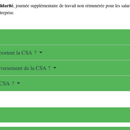
idarité
, journée supplémentaire de travail non rémunérée pour les sala
treprise.
 portent la CSA ?
 versement de la CSA ?
a CSA ?