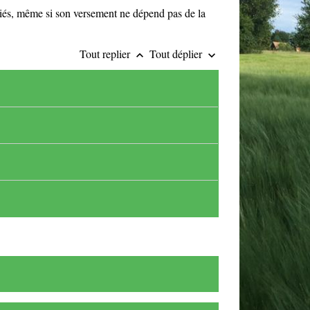
riés, même si son versement ne dépend pas de la
Tout replier
Tout déplier
keyboard_arrow_up
keyboard_arrow_down