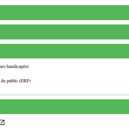
nnes handicapées
t du public (ERP)
en_in_new