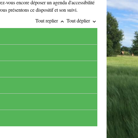
vez-vous encore déposer un agenda d'accessibilité
us présentons ce dispositif et son suivi.
Tout replier
Tout déplier
keyboard_arrow_up
keyboard_arrow_down