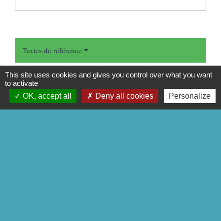
Textes de référence
This site uses cookies and gives you control over what you want
Services en ligne et formulaires
to activate
OK, accept all
Deny all cookies
Personalize
Signaler une erreur sur cette page
CONTACTS
Commune de Mittainville
5 rue de la Mairie
78125 Mittainville - FRANCE