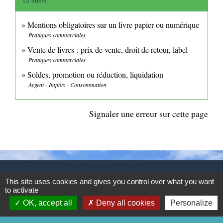
Mentions obligatoires sur un livre papier ou numérique
Pratiques commerciales
Vente de livres : prix de vente, droit de retour, label
Pratiques commerciales
Soldes, promotion ou réduction, liquidation
Argent - Impôts - Consommation
Signaler une erreur sur cette page
CONTACTS
This site uses cookies and gives you control over what you want
to activate
Commune de Mittainville
OK, accept all
Deny all cookies
Personalize
5 rue de la Mairie
78125 Mittainville - FRANCE