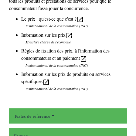
tous les produits et prestations de services pour que le
consommateur fasse jouer la concurrence.
Le prix : qu'est-ce que c'est ?
open_in_new
Institut national de la consommation (INC)
Information sur les prix
open_in_new
Ministère chargé de l'économie
Règles de fixation des prix, à l'information des
consommateurs et au paiement
open_in_new
Institut national de la consommation (INC)
Information sur les prix de produits ou services
spécifiques
open_in_new
Institut national de la consommation (INC)
Textes de référence
Et aussi