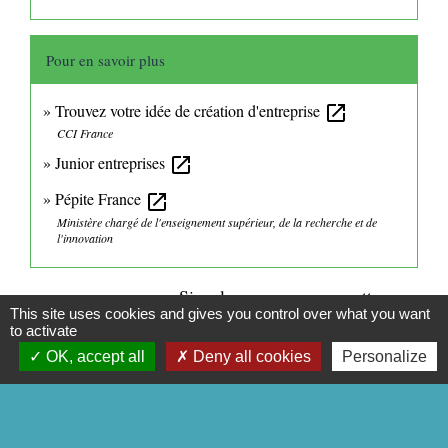
Pour en savoir plus
Trouvez votre idée de création d'entreprise
open_in_new
CCI France
Junior entreprises
open_in_new
Pépite France
open_in_new
Ministère chargé de l'enseignement supérieur, de la recherche et de
l'innovation
Signaler une erreur sur cette page
This site uses cookies and gives you control over what you want
to activate
OK, accept all
Deny all cookies
Personalize
CONTACTS