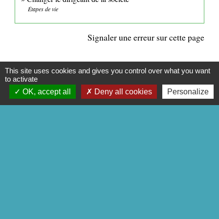
Étapes de vie
Signaler une erreur sur cette page
This site uses cookies and gives you control over what you want
to activate
OK, accept all
Deny all cookies
Personalize
CONTACTS
Commune de Mittainville
5 rue de la Mairie
78125 Mittainville - FRANCE
+33 1 34 85 01 62
Contact par formulaire
Mentions légales
-
Politique de confidentialité
-