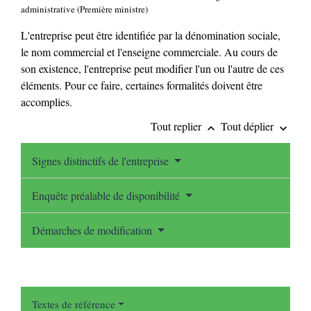
administrative (Première ministre)
L'entreprise peut être identifiée par la dénomination sociale,
le nom commercial et l'enseigne commerciale. Au cours de
son existence, l'entreprise peut modifier l'un ou l'autre de ces
éléments. Pour ce faire, certaines formalités doivent être
accomplies.
Tout replier
Tout déplier
keyboard_arrow_up
keyboard_arrow_down
Signes distinctifs de l'entreprise
Enquête préalable de disponibilité
Démarches de modification
Textes de référence