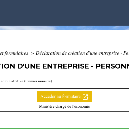
 et formulaires
>
Déclaration de création d'une entreprise - 
ION D'UNE ENTREPRISE - PERSONN
t administrative (Premier ministre)
Accéder au formulaire
open_in_new
Ministère chargé de l'économie