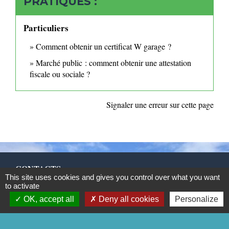
PRATIQUES :
Particuliers
Comment obtenir un certificat W garage ?
Marché public : comment obtenir une attestation
fiscale ou sociale ?
Signaler une erreur sur cette page
CONTACTS
This site uses cookies and gives you control over what you want
to activate
Commune de Mittainville
OK, accept all
Deny all cookies
Personalize
5 rue de la Mairie
78125 Mittainville - FRANCE
+33 1 34 85 01 62