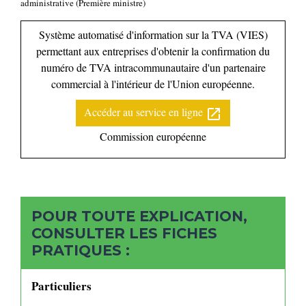
administrative (Première ministre)
Système automatisé d'information sur la TVA (VIES)
permettant aux entreprises d'obtenir la confirmation du
numéro de TVA intracommunautaire d'un partenaire
commercial à l'intérieur de l'Union européenne.
Accéder au service en ligne
open_in_new
Commission européenne
POUR TOUTE EXPLICATION,
CONSULTER LES FICHES
PRATIQUES :
Particuliers