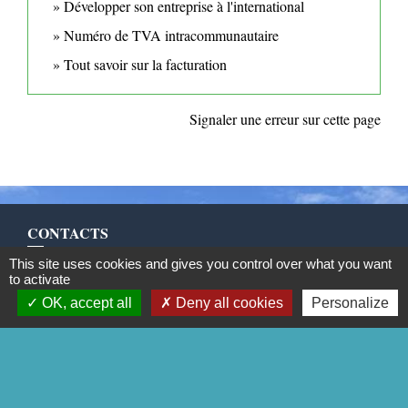
Développer son entreprise à l'international
Numéro de TVA intracommunautaire
Tout savoir sur la facturation
Signaler une erreur sur cette page
CONTACTS
This site uses cookies and gives you control over what you want
Commune de Mittainville
to activate
5 rue de la Mairie
OK, accept all
Deny all cookies
Personalize
78125 Mittainville - FRANCE
+33 1 34 85 01 62
Contact par formulaire