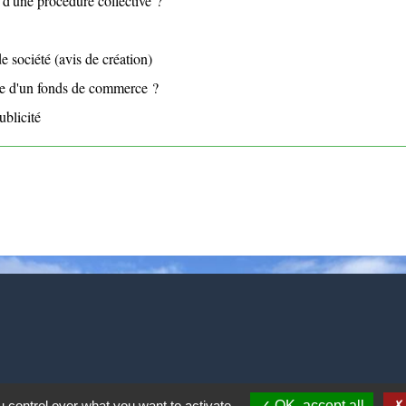
t d'une procédure collective ?
e société (avis de création)
nce d'un fonds de commerce ?
ublicité
 control over what you want to activate
OK, accept all