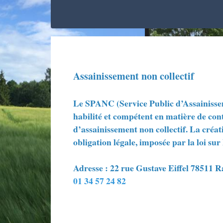
Assainissement non collectif
Le SPANC (Service Public d’Assainissem
habilité et compétent en matière de cont
d’assainissement non collectif. La créat
obligation légale, imposée par la loi sur
Adresse : 22 rue Gustave Eiffel 78511 
01 34 57 24 82