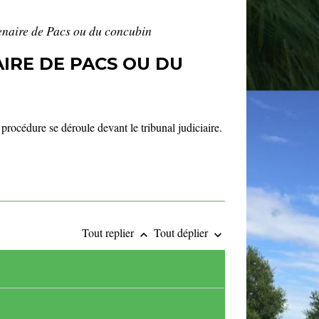
tenaire de Pacs ou du concubin
IRE DE PACS OU DU
procédure se déroule devant le tribunal judiciaire.
Tout replier
Tout déplier
keyboard_arrow_up
keyboard_arrow_down