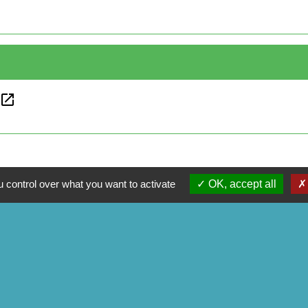
open_in_new
 control over what you want to activate
OK, accept all