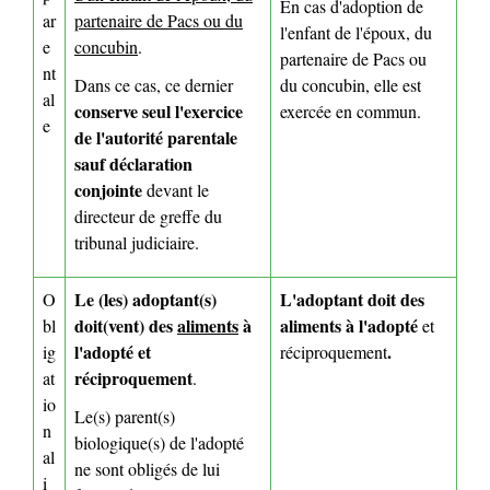
En cas d'adoption de
ar
partenaire de Pacs ou du
l'enfant de l'époux, du
e
concubin
.
partenaire de Pacs ou
nt
Dans ce cas, ce dernier
du concubin, elle est
al
conserve seul l'exercice
exercée en commun.
e
de l'autorité parentale
sauf déclaration
conjointe
devant le
directeur de greffe du
tribunal judiciaire.
Le (les) adoptant(s)
L'adoptant doit des
O
doit(vent) des
aliments
à
aliments à l'adopté
bl
et
l'adopté et
.
ig
réciproque
ment
réciproquement
at
.
io
Le(s) parent(s)
n
biologique(s) de l'adopté
al
ne sont obligés de lui
i