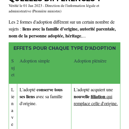
Vérifié le 01 Jan 2023 - Direction de l'information légale et
administrative (Première ministre)
Les 2 formes d'adoption diffèrent sur un certain nombre de
liens avec la famille d'origine, autorité parentale,
sujets :
nom de la personne adoptée, héritage
,...
EFFETS POUR CHAQUE TYPE D'ADOPTION
S
Adoption simple
Adoption plénière
uj
et
conserve tous
L
L'adopté
L'adopté acquiert une
ses liens
nouvelle
filiation
ie
avec sa famille
qui
n
d'origine.
remplace celle d'origine.
a
v
e