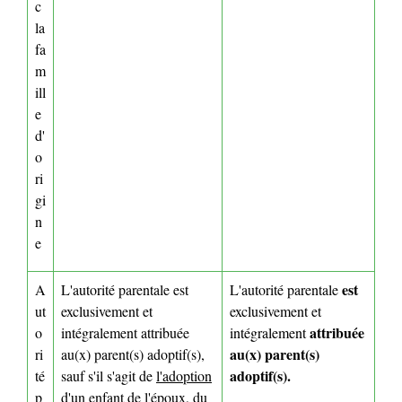
c
la
fa
m
ill
e
d'
o
ri
gi
n
e
est
A
L'autorité parentale est
L'autorité parentale
ut
exclusivement et
exclusivement et
attribuée
o
intégralement attribuée
intégralement
au(x) parent(s)
ri
au(x) parent(s) adoptif(s),
adoptif(s).
té
sauf s'il s'agit de
l'adoption
p
d'un enfant de l'époux, du