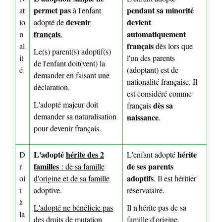
permet pas
pendant sa minorité
at
à l'enfant
devenir
devient
io
adopté de
français
automatiquement
n
.
français
al
dès lors que
Le(s) parent(s) adoptif(s)
it
l'un des parents
de l'enfant doit(vent) la
é
(adoptant) est de
demander en faisant une
nationalité française.
Il
déclaration.
est considéré comme
L'adopté majeur doit
dès sa
français
demander sa naturalisation
naissance
.
pour devenir français.
L'adopté
hérite des 2
hérite
D
L'enfant adopté
familles
de ses parents
r
: de sa famille
adoptifs
oi
d'origine et de sa famille
. Il est héritier
t
adoptive.
réservataire.
à
L'adopté ne bénéficie pas
Il n'hérite pas de sa
la
des
droits de mutation
famille d'origine.