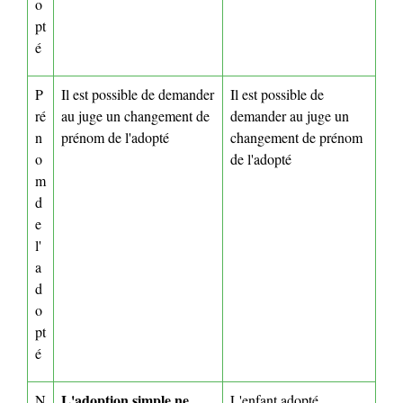
o
pt
é
P
Il est possible de demander
Il est possible de
ré
au juge un changement de
demander au juge un
n
prénom de l'adopté
changement de prénom
o
de l'adopté
m
d
e
l'
a
d
o
pt
é
L'adoption simple ne
N
L'enfant adopt
é