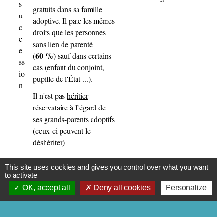
s
gratuits dans sa famille
u
adoptive. Il paie les mêmes
c
droits que les personnes
c
sans lien de parenté
e
60 %
(
) sauf dans certains
ss
cas (enfant du conjoint,
io
pupille de l'État ...).
n
Il n'est pas
héritier
réservataire
à l’égard de
ses grands-parents adoptifs
(ceux-ci peuvent le
déshériter)
R
L'adoption simple peut être
L'adoption plénière est
This site uses cookies and gives you control over what you want
to activate
révoquée
irrévocable
é
par jugement
OK, accept all
Deny all cookies
Personalize
motifs graves.
v
pour
o
c