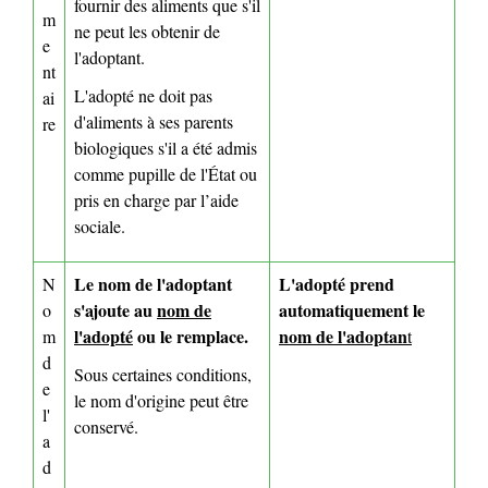
fournir des aliments que s'il
m
ne peut les obtenir de
e
l'adoptant.
nt
L'adopté ne doit pas
ai
d'aliments à ses parents
re
biologiques s'il a été admis
comme pupille de l'État ou
pris en charge par l’aide
sociale.
Le nom de l'adoptant
L'adopté prend
N
s'ajoute au
nom de
automatiquement le
o
l'adopté
ou le remplace.
nom de l'adoptan
m
t
d
Sous certaines conditions,
e
le nom d'origine peut être
l'
conservé.
a
d