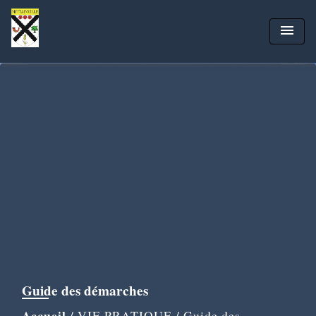
menu
Guide des démarches
Accueil
/
VIE PRATIQUE
/
Guide des