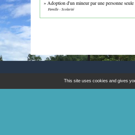
Adoption d'un mineur par une personne seule
Famille - Scolarité
CONTACTS
This site uses cookies and gives you
Commune de Mittainville
5 rue de la Mairie
78125 Mittainville - FRANCE
+33 1 34 85 01 62
Contact par formulaire