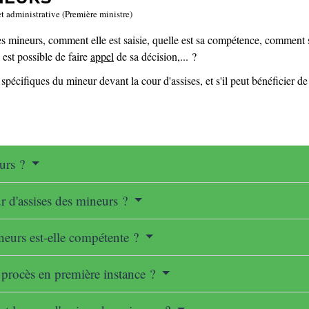
et administrative (Première ministre)
es mineurs, comment elle est saisie, quelle est sa compétence, comment se
l est possible de faire
appel
de sa décision,... ?
spécifiques du mineur devant la cour d'assises, et s'il peut bénéficier d
eurs ?
r d'assises des mineurs ?
ineurs est-elle compétente ?
 procès en première instance ?