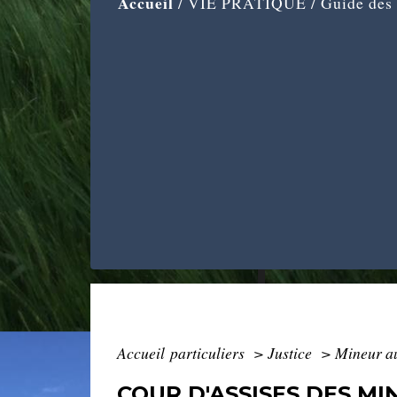
Accueil
/
VIE PRATIQUE
/
Guide des
Accueil particuliers
>
Justice
>
Mineur au
COUR D'ASSISES DES MI