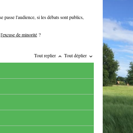
 passe l'audience, si les débats sont publics,
e
l'excuse de minorité
?
Tout replier
Tout déplier
keyboard_arrow_up
keyboard_arrow_down