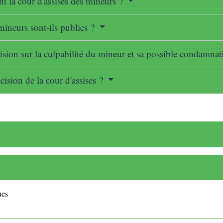
 la cour d'assises des mineurs ?
mineurs sont-ils publics ?
ision sur la culpabilité du mineur et sa possible condamna
écision de la cour d'assises ?
ues