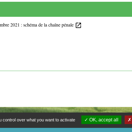
tembre 2021 : schéma de la chaîne pénale
open_in_new
 control over what you want to activate
OK, accept all