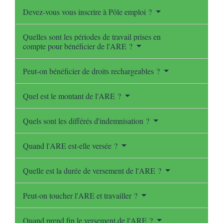
Devez-vous vous inscrire à Pôle emploi ?
Quelles sont les périodes de travail prises en
compte pour bénéficier de l'ARE ?
Peut-on bénéficier de droits rechargeables ?
Quel est le montant de l'ARE ?
Quels sont les différés d'indemnisation ?
Quand l'ARE est-elle versée ?
Quelle est la durée de versement de l'ARE ?
Peut-on toucher l'ARE et travailler ?
Quand prend fin le versement de l'ARE ?