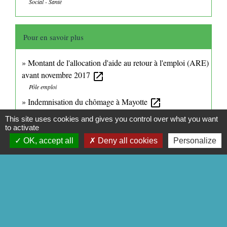
Social - Santé
Pour en savoir plus
Montant de l'allocation d'aide au retour à l'emploi (ARE)
avant novembre 2017
open_in_new
Pôle emploi
Indemnisation du chômage à Mayotte
open_in_new
Unédic
This site uses cookies and gives you control over what you want
Calendrier des paiements de l'ARE
to activate
open_in_new
Pôle emploi
OK, accept all
Deny all cookies
Personalize
Rechargement des droits aux allocations
open_in_new
Pôle emploi
Indemnisation du chômage - Questions-réponses
Coronavirus (COVID-19)
open_in_new
Ministère chargé du travail