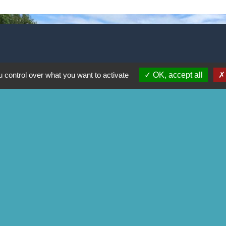
 control over what you want to activate
OK, accept all
é
-
Accessibilité
-
Plan du site
-
Gestion des cookies
Site créé en partenariat avec Réseau des Communes