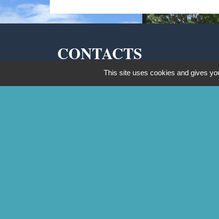
CONTACTS
This site uses cookies and gives you
Commune de Mittainville
5 rue de la Mairie
78125 Mittainville - FRANCE
+33 1 34 85 01 62
Contact par formulaire
Mentions légales
-
Politique de confidentialit