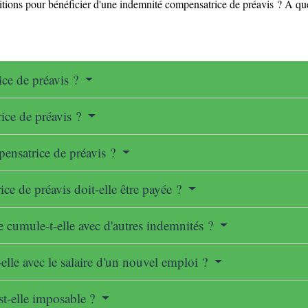
nditions pour bénéficier d'une indemnité compensatrice de préavis ? À qu
ice de préavis ?
ice de préavis ?
pensatrice de préavis ?
e de préavis doit-elle être payée ?
 cumule-t-elle avec d'autres indemnités ?
lle avec le salaire d'un nouvel emploi ?
st-elle imposable ?