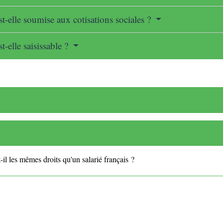
t-elle soumise aux cotisations sociales ?
-elle saisissable ?
-il les mêmes droits qu'un salarié français ?