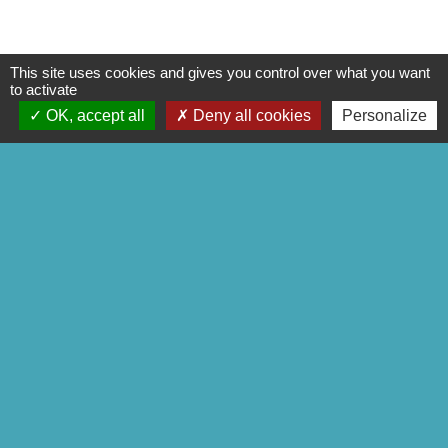
This site uses cookies and gives you control over what you want
to activate
CONTACTS
OK, accept all
Deny all cookies
Personalize
Commune de Mittainville
5 rue de la Mairie
78125 Mittainville - FRANCE
+33 1 34 85 01 62
Contact par formulaire
Mentions légales
-
Politique de confidentialité
-
Accessibilité
-
Plan du site
-
Gestion des cookies
Site créé en partenariat avec Réseau des Communes