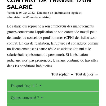
CONTRAT DE TRAVAIL D'UN
SALARIÉ
Vérifié le 04 Jan 2022 - Direction de l'information légale et
administrative (Première ministre)
Le salarié qui reproche à son employeur des manquements
graves concernant l'application de son contrat de travail peut
demander au conseil de prud'hommes (CPH) de résilier son
contrat. En cas de résiliation, la rupture est considérée comme
un licenciement sans cause réelle et sérieuse (ou nul si le
salarié était représentant du personnel). Si la résiliation
judiciaire n'est pas prononcée, le salarié continue de travailler
dans les conditions habituelles.
Tout replier
Tout déplier
keyboard_arrow_up
keyboard_arrow_down
De quoi s'agit-il ?
Qui est concerné ?