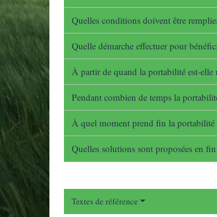
Quelles conditions doivent être remplies
Quelle démarche effectuer pour bénéfici
À partir de quand la portabilité est-ell
Pendant combien de temps la portabilit
À quel moment prend fin la portabilité
Quelles solutions sont proposées en fin 
Textes de référence