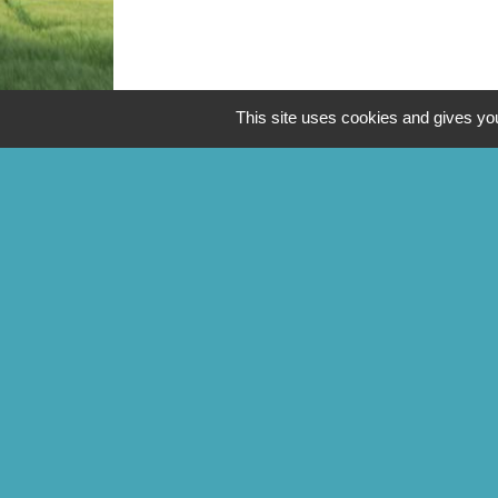
This site uses cookies and gives you
CONTACTS
Commune de Mittainville
5 rue de la Mairie
78125 Mittainville - FRANCE
+33 1 34 85 01 62
Contact par formulaire
Mentions légales
-
Politique de confidentialit