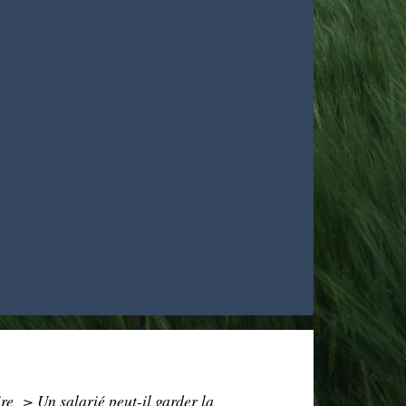
ire
>
Un salarié peut-il garder la