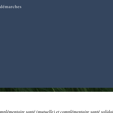
 démarches
mplémentaire santé (mutuelle) et complémentaire santé solida