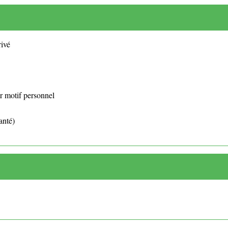
rivé
r motif personnel
anté)