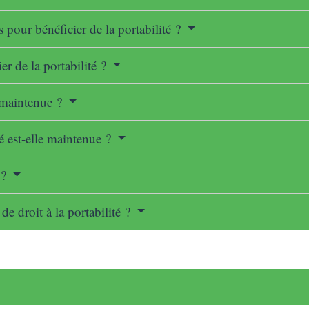
 pour bénéficier de la portabilité ?
er de la portabilité ?
e maintenue ?
é est-elle maintenue ?
 ?
de droit à la portabilité ?