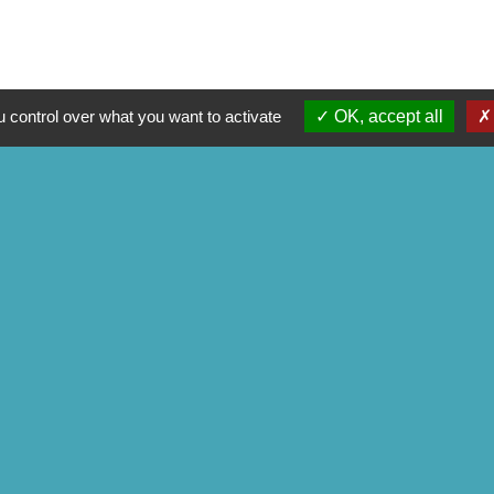
 control over what you want to activate
OK, accept all
é
-
Accessibilité
-
Plan du site
-
Gestion des cookies