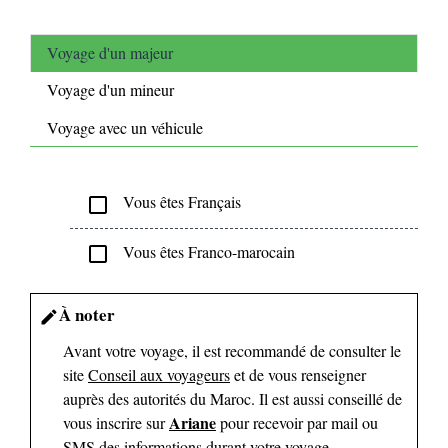
Voyage d'un majeur
Voyage d'un mineur
Voyage avec un véhicule
Vous êtes Français
check_box_outline_blank
Vous êtes Franco-marocain
check_box_outline_blank
À noter
edit
Avant votre voyage, il est recommandé de consulter le
site
Conseil aux voyageurs
et de vous renseigner
auprès des autorités du Maroc. Il est aussi conseillé de
Ariane
vous inscrire sur
pour recevoir par mail ou
SMS des informations durant votre voyage.