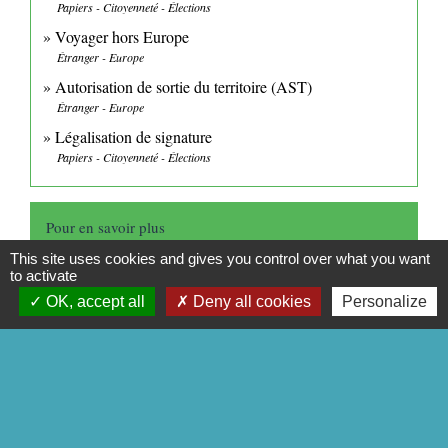
Papiers - Citoyenneté - Élections
Voyager hors Europe
Étranger - Europe
Autorisation de sortie du territoire (AST)
Étranger - Europe
Légalisation de signature
Papiers - Citoyenneté - Élections
Pour en savoir plus
This site uses cookies and gives you control over what you want
to activate
Conditions d'entrée et de séjour au Maroc
open_in_new
Ministère chargé de l'Europe et des affaires étrangères
OK, accept all
Deny all cookies
Personalize
Signaler une erreur sur cette page