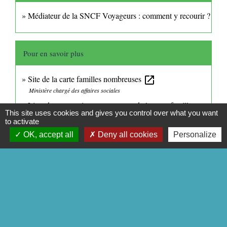
Médiateur de la SNCF Voyageurs : comment y recourir ?
Pour en savoir plus
Site de la carte familles nombreuses
open_in_new
Ministère chargé des affaires sociales
Liste des partenaires et avantages de la carte familles
This site uses cookies and gives you control over what you want
nombreuses
open_in_new
to activate
Ministère chargé des affaires sociales
OK, accept all
Deny all cookies
Personalize
Signaler une erreur sur cette page
CONTACTS