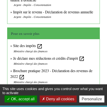
Argent - Impôts - Consommation
Impôt sur le revenu - Déclaration de revenus annuelle
Argent - Impôts - Consommation
Pour en savoir plus
Site des impôts
open_in_new
Ministère chargé des finances
Je déclare mes réductions et crédits d'impôt
open_in_new
Ministère chargé des finances
Brochure pratique 2023 - Déclaration des revenus de
2022
open_in_new
Ministère chargé des finances
Impôt sur le revenu : dépliants d'information
This site uses cookies and gives you control over what you want
open_in_new
to activate
Ministère chargé des finances
OK, accept all
Deny all cookies
Personalize
Impôt sur le revenu : faut-il déclarer l'APA ?
open_in_new
Caisse nationale de solidarité pour l'autonomie (CNSA)