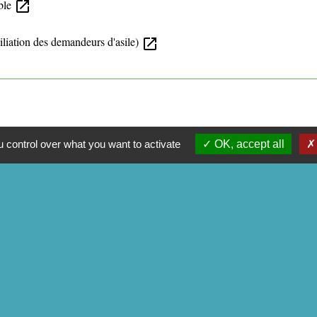
able
open_in_new
iliation des demandeurs d'asile)
open_in_new
 control over what you want to activate
OK, accept all