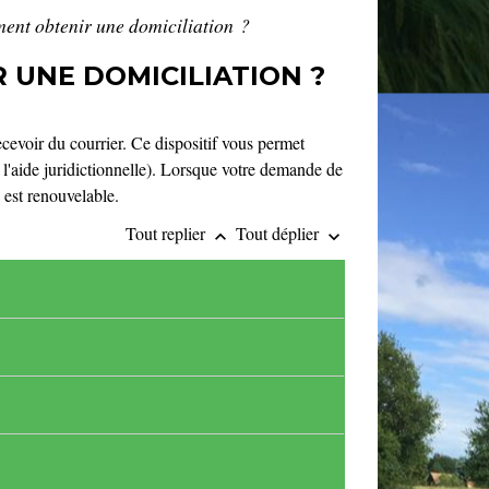
ment obtenir une domiciliation ?
R UNE DOMICILIATION ?
ecevoir du courrier. Ce dispositif vous permet
r l'aide juridictionnelle). Lorsque votre demande de
 est renouvelable.
Tout replier
Tout déplier
keyboard_arrow_up
keyboard_arrow_down