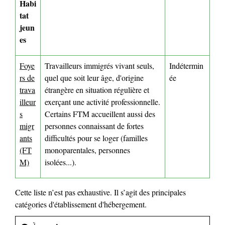
Habi
tat
jeun
es
Foye
Travailleurs immigrés vivant seuls,
Indétermin
rs de
quel que soit leur âge, d'origine
ée
trava
étrangère en situation régulière et
illeur
exerçant une activité professionnelle.
s
Certains FTM accueillent aussi des
migr
personnes connaissant de fortes
ants
difficultés pour se loger (familles
(FT
monoparentales, personnes
M)
isolées...).
Cette liste n’est pas exhaustive. Il s’agit des principales
catégories d'établissement d'hébergement.