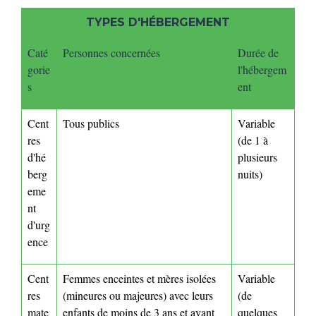
TYPES D'HÉBERGEMENT
Caté
Personnes concernées
Durée de
gorie
l'hébergem
s
ent
Cent
Tous publics
Variable
res
(de 1 à
d'hé
plusieurs
berg
nuits)
eme
nt
d'urg
ence
Cent
Femmes enceintes et mères isolées
Variable
res
(mineures ou majeures) avec leurs
(de
mate
enfants de moins de 3 ans et ayant
quelques