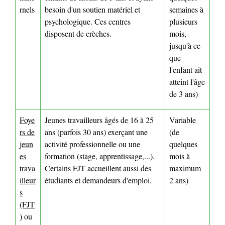
rnels
besoin d'un soutien matériel et
semaines à
psychologique. Ces centres
plusieurs
disposent de crèches.
mois,
jusqu'à ce
que
l'enfant ait
atteint l'âge
de 3 ans)
Foye
Jeunes travailleurs âgés de 16 à 25
Variable
rs de
ans (parfois 30 ans) exerçant une
(de
jeun
activité professionnelle ou une
quelques
es
formation (stage, apprentissage,...).
mois à
trava
Certains FJT accueillent aussi des
maximum
illeur
étudiants et demandeurs d'emploi.
2 ans)
s
(FJT
)
ou