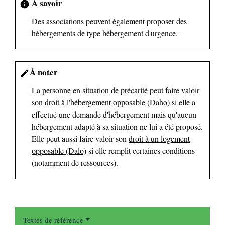
À savoir
info
Des associations peuvent également proposer des
hébergements de type hébergement d'urgence.
À noter
edit
La personne en situation de précarité peut faire valoir
son
droit à l'hébergement opposable (Daho)
si elle a
effectué une demande d'hébergement mais qu'aucun
hébergement adapté à sa situation ne lui a été proposé.
Elle peut aussi faire valoir son
droit à un logement
opposable (Dalo)
si elle remplit certaines conditions
(notamment de ressources).
Textes de référence