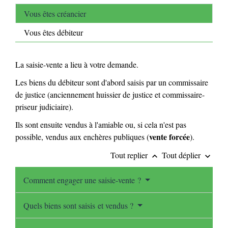
Vous êtes créancier
Vous êtes débiteur
La saisie-vente a lieu à votre demande.
Les biens du débiteur sont d'abord saisis par un commissaire
de justice (anciennement huissier de justice et commissaire-
priseur judiciaire).
Ils sont ensuite vendus à l'amiable ou, si cela n'est pas
vente forcée
possible, vendus aux enchères publiques (
).
Tout replier
Tout déplier
keyboard_arrow_up
keyboard_arrow_down
Comment engager une saisie-vente ?
Quels biens sont saisis et vendus ?