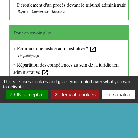
Déroulement d'un procès devant le tribunal administratif
Papiers - Citoyenneté - Élections
Pour en savoir plus
Pourquoi une justice administrative ?
open_in_new
Vie-publique.fr
Répartition des compétences au sein de la juridiction
administrative
open_in_new
Conseil d'État
This site uses cookies and gives you control over what you want
to activate
Télérecours citoyens
open_in_new
OK, accept all
Deny all cookies
Personalize
Conseil d'État
Signaler une erreur sur cette page