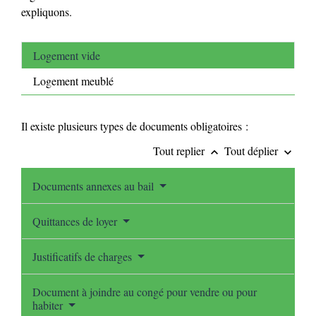
expliquons.
Logement vide
Logement meublé
Il existe plusieurs types de documents obligatoires :
Tout replier
Tout déplier
keyboard_arrow_up
keyboard_arrow_down
Documents annexes au bail
Quittances de loyer
Justificatifs de charges
Document à joindre au congé pour vendre ou pour
habiter